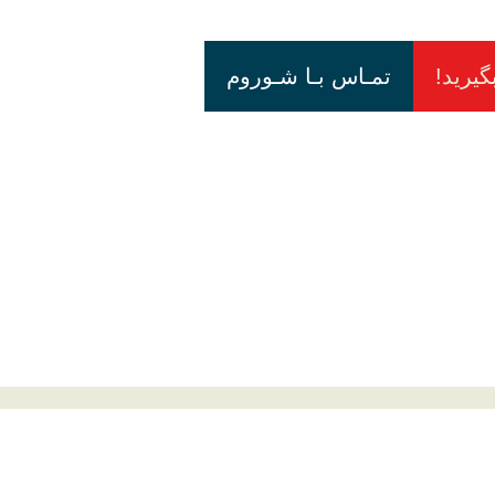
گیرید!
تمـاس بـا شـوروم
دسترسی سریع