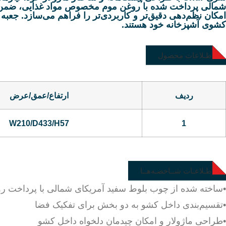
شمالی پرداخت شده با روغن موم مخصوص مواد غذایی، ضمن زیبای
امکان نظم‌دهی دقیق‌تر و کاربردی‌تر را فراهم می‌سازد. جعبه ت
کشوی آشپزخانه خود هستند.
اطـلاعات محصول
ردیف
ارتفاع/عمق/عرض
W210/D433/H57
1
اطـلاعـات شــاخصـه‌هــا
•ساخته شده از چوب بلوط سفید آمریکای شمالی با پرداخت ر
•تقسیم‌بندی داخل کشو به دو بخش برای تفکیک فضا
•طراحی ماژولار و امکان چیدمان دلخواه داخل کشو