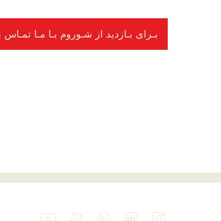
بـرای بـازدید از شـوروم بـا مـا تمـاس ب