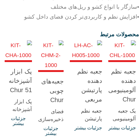
•سازگار با انواع کشو و ریل‌های مختلف
•افزایش نظم و کاربردی‌تر کردن فضای داخل کشو
محصولات مرتبط
جعبه نظم
جعبه نظم
پک ابزار
دهنده
دهنده
آشپزخانه
جعبه‌های
آلومینیومی
پارتیشن
Chur 51
چوبی
Chur
مربعی
Chur
پک ابزار
آشپزخانه
یک جعبه
جعبه نظم
فضای
سری Chur
آلومینیومی
پارتیشن
جزئیات
ذخیره‌سازی
بیشتر
یک راهکار
با سه سایز
مربعی Chur
بهینه برای
جزئیات بیشتر
جزئیات بیشتر
جزئیات
چوبی
بیشتر
مختلف که
یک قطعه
میوه‌ها،