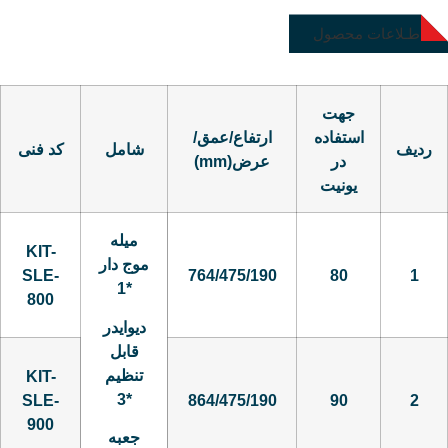
اطـلاعات محصول
جهت
استفاده
ارتفاع/عمق/
ردیف
شامل
کد فنی
در
عرض(mm)
یونیت
میله
KIT-
موج دار
SLE-
764/475/190
80
1
*1
800
دیوایدر
قابل
تنظیم
KIT-
*3
SLE-
864/475/190
90
2
900
جعبه