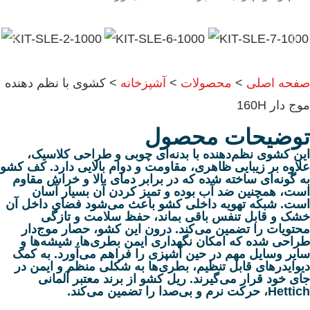
صفحه اصلی
>
محصولات
>
آشپزخانه
>
کشوی با نظم دهنده
موج دار 160H
توضیحات محصول
این کشوی نظم‌دهنده با بدنه‌ای چوبی و طراحی کلاسیک،
علاوه بر زیبایی ظاهری، مقاومت و دوام بالایی دارد. کف کشو
به گونه‌ای ساخته شده که در برابر دمای بالا و خراش مقاوم
است، همچنین ضد آب بوده و تمیز کردن آن بسیار آسان
است. شبکه تهویه داخلی کشو باعث می‌شود فضای داخل آن
خشک و قابل تنفس باقی بماند، حفظ سلامت و تازگی
محتویات را تضمین می‌کند. درون این کشو، حصار موج‌دار
طراحی شده که امکان نگهداری ایمن بطری‌ها، شیشه‌ها و
سایر وسایل مهم در حین آشپزی را فراهم می‌آورد. به کمک
دیوایدرهای قابل تنظیم، بطری‌ها به شکلی منظم و ایمن در
جای خود قرار می‌گیرند. ریل کشو از برند معتبر آلمانی
Hettich، حرکت نرم و بی‌صدا را تضمین می‌کند.