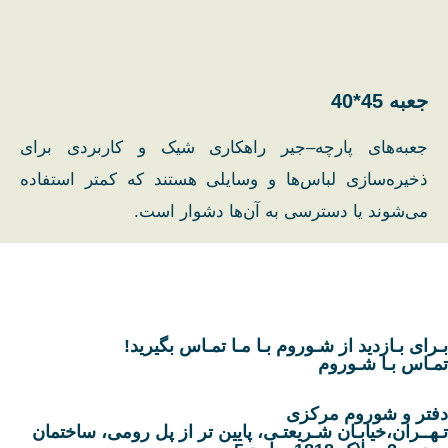
جعبه 45*40
جعبه‌های پارچه–جیر راهکاری شیک و کاربردی برای
ذخیره‌سازی لباس‌ها و وسایلی هستند که کمتر استفاده
می‌شوند یا دسترسی به آن‌ها دشوار است.
بـرای بـازدید از شـوروم بـا مـا تمـاس بگیرید!
تمـاس بـا شـوروم
دفتر و شوروم مرکزی​
تـهــران،خیابـان شـریعتـی، پایین تر از پل رومی، ساختمان