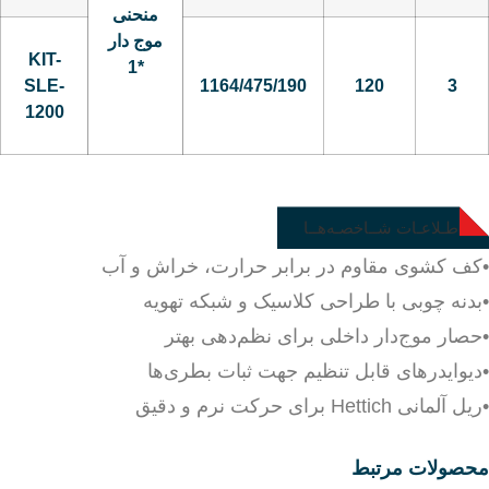
منحنی
موج دار
KIT-
*1
SLE-
1164/475/190
120
3
1200
اطـلاعـات شــاخصـه‌هــا
•کف کشوی مقاوم در برابر حرارت، خراش و آب
•بدنه چوبی با طراحی کلاسیک و شبکه تهویه
•حصار موج‌دار داخلی برای نظم‌دهی بهتر
•دیوایدرهای قابل تنظیم جهت ثبات بطری‌ها
•ریل آلمانی Hettich برای حرکت نرم و دقیق
محصولات مرتبط