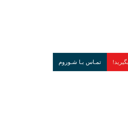
گیرید!
تمـاس بـا شـوروم