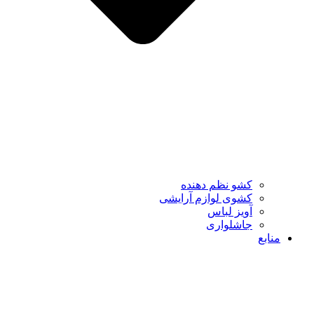
کشو نظم دهنده
کشوی لوازم آرایشی
آویز لباس
جاشلواری
منابع