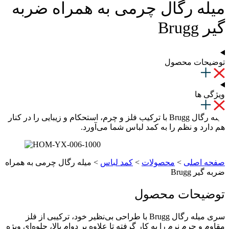
یله رگال چرمی به همراه ضربه
یر Brugg
وضیحات محصول
یژگی ها
میله رگال Brugg با ترکیب فلز و چرم، استحکام و زیبایی را در کنار
م دارد و نظم را به کمد لباس شما می‌آورد.
فحه اصلی
>
محصولات
>
کمد لباس
>
میله رگال چرمی به همراه
ربه گیر Brugg
وضیحات محصول
سری میله رگال Brugg با طراحی بی‌نظیر خود، ترکیبی از فلز
قاوم و چرم نرم را به کار گرفته تا علاوه بر دوام بالا، جلوه‌ای ویژه