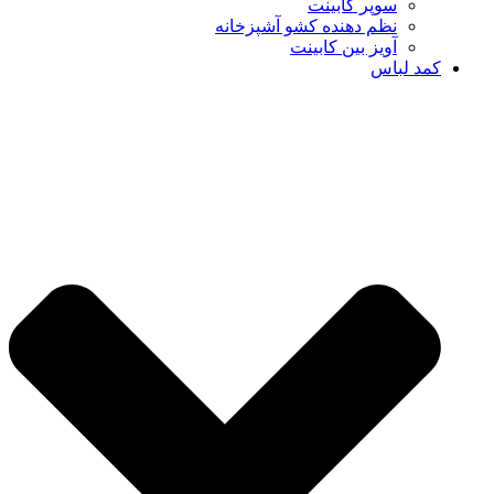
سوپر کابینت
نظم دهنده کشو آشپزخانه
آویز بین کابینت
کمد لباس