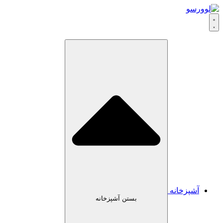
رش
ه
حتوا
آشپزخانه
بستن آشپزخانه