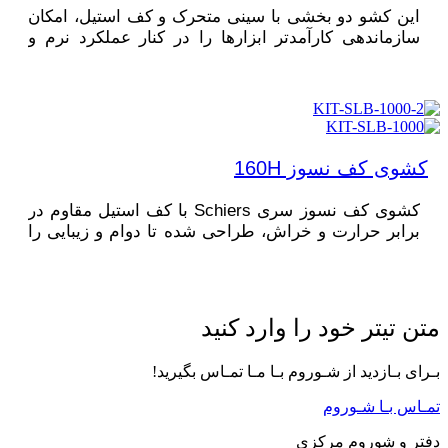
این کشو دو بخشی با سینی متحرک و کف استیل، امکان
سازماندهی کارآمدتر ابزارها را در کنار عملکرد نرم و
بادوام ریل‌ Hettich فراهم می‌کند.
کشوی کف نسوز 160H
کشوی کف نسوز سری Schiers با کف استیل مقاوم در
برابر حرارت و خراش، طراحی شده تا دوام و زیبایی را
در آشپزخانه شما به اوج برساند.
تن تیتر خود را وارد کنید
ـرای بـازدید از شـوروم بـا مـا تمـاس بگیرید!
مـاس بـا شـوروم
فتر و شوروم مرکزی​