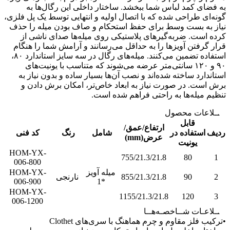
ه فضای کمد لباس شما ببخشد. ساختار داخلی این رگال‌ها به
ونه‌ای طراحی شده که با اتصال اولیه و انتهایی توسط یک پل فلزی،
یاز به بست وسط برای حفظ استحکام و صاف بودن میله را حذف
رده است. ضربه‌گیرهای پلاستیکی روی میله‌ها صدای ناشی از
رار گرفتن آویزها را به حداقل می‌رسانند و آرامش شما را هنگام
استفاده تضمین می‌کنند. میله‌های رگال در سه سایز استاندارد ۸۰،
۹۰ و ۱۲۰ سانتی‌متر عرضه می‌شوند که متناسب با یونیت‌های
ستاندارد ساخته شده‌اند و نصب آن‌ها بسیار ساده و بدون نیاز به
رش است. در صورت نیاز به ابعاد خاص‌تر، امکان برش دادن و
نظیم میله‌ها به راحتی فراهم شده است.
طـلاعات محصول
قابل
ارتفاع/عمق/
دیف
استفاده در
شامل
رنگ
کد فنی
عرض(mm)
یونیت
HOM-YX-
755/21.3/21.8
80
1
006-800
میله آویز
HOM-YX-
2
90
855/21.3/21.8
نارنجی
006-900
*1
HOM-YX-
1155/21.3/21.8
120
3
006-1200
طـلاعـات شــاخصـه‌هــا
ترکیب فلز مقاوم و چرم هماهنگ با سری‌های Clothet