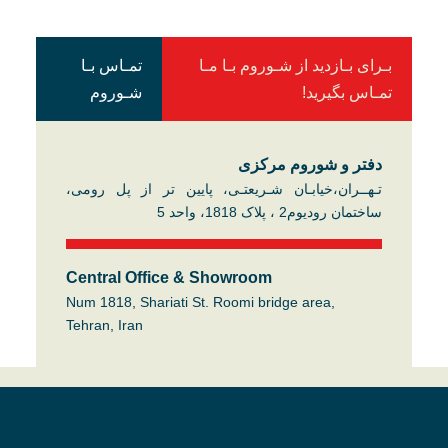
بـرای بـازدید از شـوروم بـا مـا
تمـاس بـا
تمـاس بگیرید!
شـوروم
دفتر و شوروم مرکزی​
تـهــران،خیابـان شـریعتـی، پایین تر از پل رومی،
ساختمان رودیوم2 ، پلاک 1818، واحد 5
Central Office & Showroom
Num 1818, Shariati St. Roomi bridge area,
Tehran, Iran