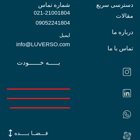
دسترسی سریع
شماره تماس
021-21001804
مقالات
09052241804
درباره ما
ایمیل
info@LUVERSO.com
تماس با ما
بـــــه خــــــودت
فـــضــا بـــــده